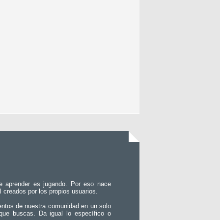
e aprender es jugando. Por eso nace
l creados por los propios usuarios.
entos de nuestra comunidad en un solo
que buscas. Da igual lo específico o