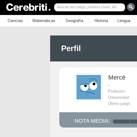
|
|
|
|
|
Ciencias
Matemáticas
Geografía
Historia
Lengua
Perfil
Mercè
-
Profesión:
Universidad:
Último juego:
NOTA MEDIA: