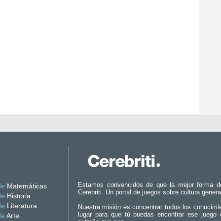
Estamos convencidos de que la mejor forma d
de
Matemáticas
Cerebriti. Un portal de juegos sobre cultura genera
de
Historia
de
Literatura
Nuestra misión es concentrar todos los conocimi
lugar para que tú puedas encontrar ese juego 
de
Arte