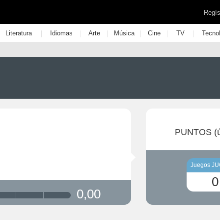
Regís
|
|
|
|
|
|
Literatura
Idiomas
Arte
Música
Cine
TV
Tecno
PUNTOS (ú
Juegos J
0
0,00