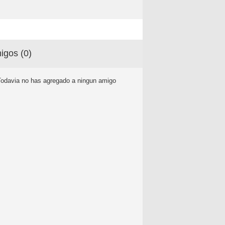
igos (
0
)
Todavia no has agregado a ningun amigo