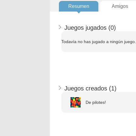
Resumen
Amigos
Juegos jugados (
0
)
Todavía no has jugado a ningún juego.
Juegos creados (
1
)
De pilotes!