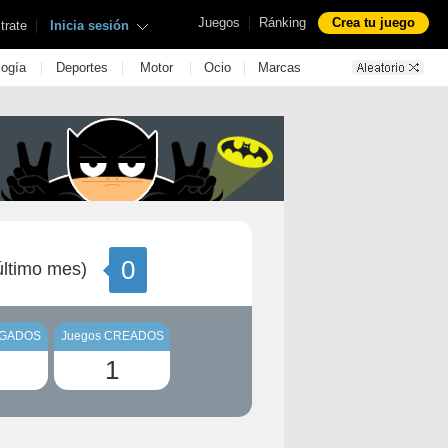
|
Juegos
Ránking
Crea tu juego
|
trate
Inicia sesión
|
|
|
|
logía
Deportes
Motor
Ocio
Marcas
0
ltimo mes)
UGADOS
Juegos CREADOS
1