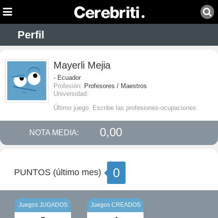
Perfil
Mayerli Mejia
- Ecuador
Profesión:
Profesores / Maestros
Universidad:
Último juego: Escribe las profesiones-ocupaciones
0,00
NOTA MEDIA:
0
PUNTOS (último mes)
Juegos JUGADOS
Juegos CREADOS