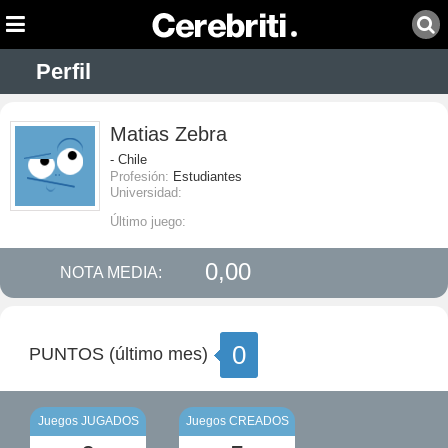
Perfil
Matias Zebra
- Chile
Profesión:
Estudiantes
Universidad:
Último juego:
0,00
NOTA MEDIA:
0
PUNTOS (último mes)
Juegos JUGADOS
Juegos CREADOS