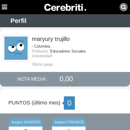
Perfil
maryury trujillo
- Colombia
Profesión:
Educadores Sociales
Universidad:
Último juego:
0,00
NOTA MEDIA:
0
PUNTOS (último mes)
Juegos JUGADOS
Juegos CREADOS