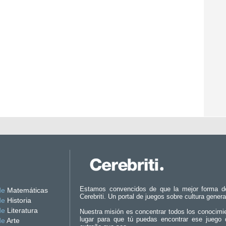
Estamos convencidos de que la mejor forma d
de
Matemáticas
Cerebriti. Un portal de juegos sobre cultura genera
de
Historia
de
Literatura
Nuestra misión es concentrar todos los conocimi
lugar para que tú puedas encontrar ese juego 
de
Arte