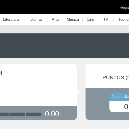
Regís
|
|
|
|
|
|
Literatura
Idiomas
Arte
Música
Cine
TV
Tecno
H
PUNTOS (ú
Juegos J
0
0,00