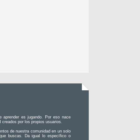
e aprender es jugando. Por eso nace
l creados por los propios usuarios.
entos de nuestra comunidad en un solo
que buscas. Da igual lo específico o