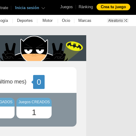
|
Juegos
Ránking
Crea tu juego
|
trate
Inicia sesión
|
|
|
|
logía
Deportes
Motor
Ocio
Marcas
0
ltimo mes)
UGADOS
Juegos CREADOS
1