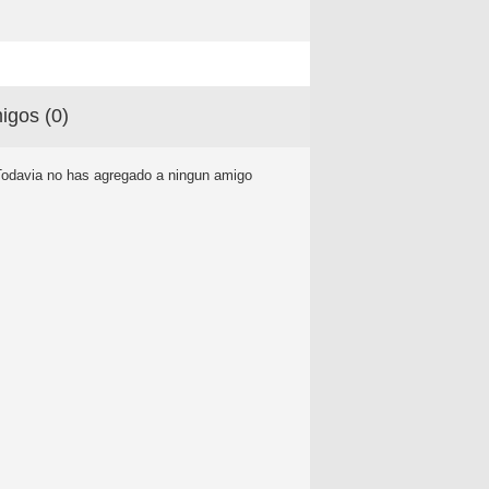
igos (
0
)
Todavia no has agregado a ningun amigo