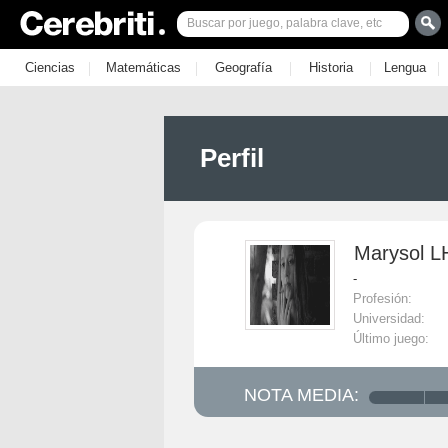
|
|
|
|
|
Ciencias
Matemáticas
Geografía
Historia
Lengua
Perfil
Marysol L
-
Profesión:
Universidad:
Último juego:
NOTA MEDIA: