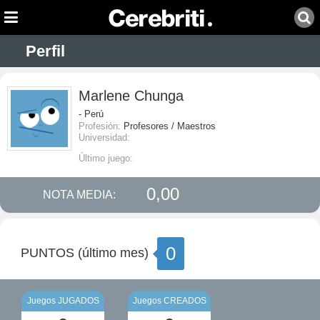
Perfil
Marlene Chunga
- Perú
Profesión:
Profesores / Maestros
Universidad:
Último juego:
0,00
NOTA MEDIA:
0
PUNTOS (último mes)
Juegos JUGADOS
Juegos CREADOS