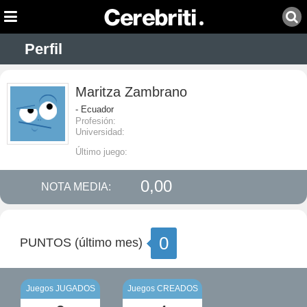
Perfil
Maritza Zambrano
- Ecuador
Profesión:
Universidad:
Último juego:
0,00
NOTA MEDIA:
0
PUNTOS (último mes)
Juegos JUGADOS
Juegos CREADOS