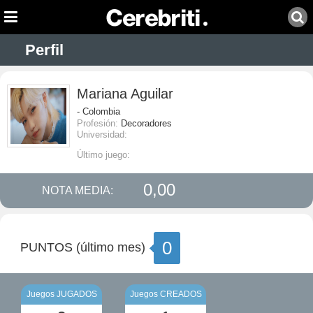
Perfil
Mariana Aguilar
- Colombia
Profesión:
Decoradores
Universidad:
Último juego:
0,00
NOTA MEDIA:
0
PUNTOS (último mes)
Juegos JUGADOS
Juegos CREADOS