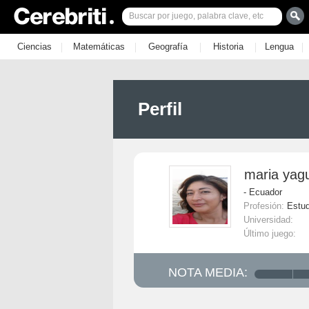
|
|
|
|
|
Ciencias
Matemáticas
Geografía
Historia
Lengua
Perfil
maria yag
- Ecuador
Profesión:
Estud
Universidad:
Último juego:
NOTA MEDIA: