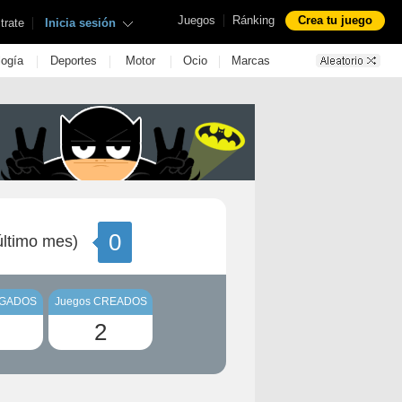
|
Juegos
Ránking
Crea tu juego
|
trate
Inicia sesión
|
|
|
|
logía
Deportes
Motor
Ocio
Marcas
0
ltimo mes)
UGADOS
Juegos CREADOS
2