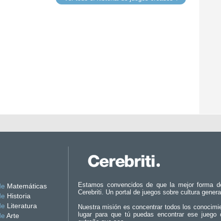
Estamos convencidos de que la mejor forma d
de
Matemáticas
Cerebriti. Un portal de juegos sobre cultura genera
de
Historia
de
Literatura
Nuestra misión es concentrar todos los conocimi
lugar para que tú puedas encontrar ese juego 
de
Arte