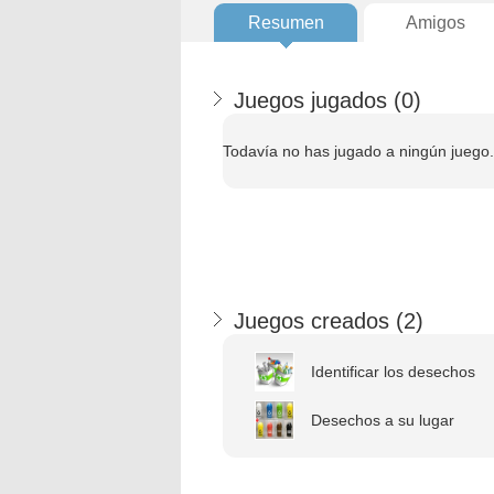
Resumen
Amigos
Juegos jugados (
0
)
Todavía no has jugado a ningún juego.
Juegos creados (
2
)
Identificar los desechos
Desechos a su lugar