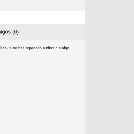
igos (
0
)
Todavia no has agregado a ningun amigo