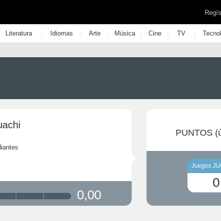
Regís
|
|
|
|
|
|
Literatura
Idiomas
Arte
Música
Cine
TV
Tecno
uachi
PUNTOS (ú
iantes
Juegos J
0
0,00