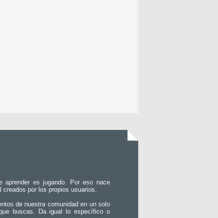
e aprender es jugando. Por eso nace
l creados por los propios usuarios.
entos de nuestra comunidad en un solo
que buscas. Da igual lo específico o