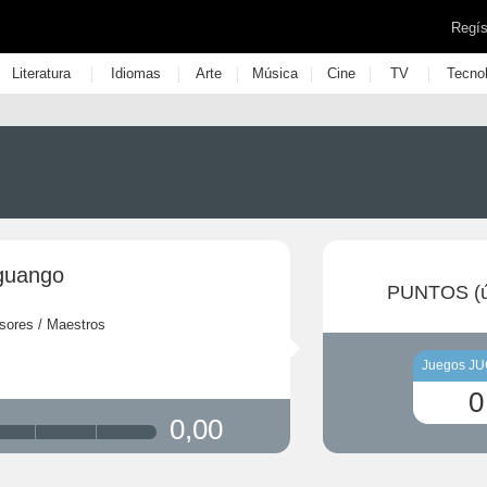
Regís
|
|
|
|
|
|
Literatura
Idiomas
Arte
Música
Cine
TV
Tecno
guango
PUNTOS (ú
sores / Maestros
Juegos J
0
0,00