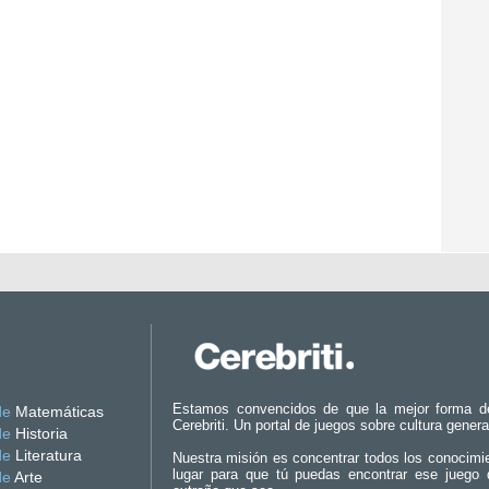
Estamos convencidos de que la mejor forma d
de
Matemáticas
Cerebriti. Un portal de juegos sobre cultura genera
de
Historia
de
Literatura
Nuestra misión es concentrar todos los conocimi
lugar para que tú puedas encontrar ese juego 
de
Arte