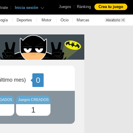
|
Juegos
Ránking
Crea tu juego
|
trate
Inicia sesión
|
|
|
|
logía
Deportes
Motor
Ocio
Marcas
0
ltimo mes)
UGADOS
Juegos CREADOS
1