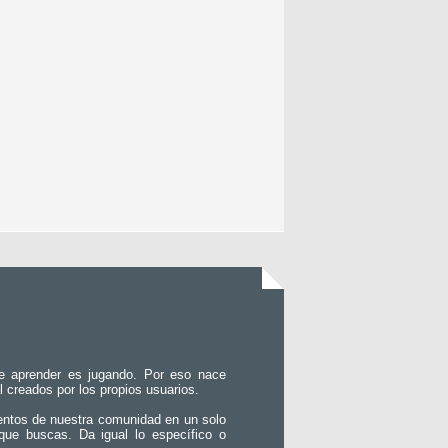
e aprender es jugando. Por eso nace
l creados por los propios usuarios.
entos de nuestra comunidad en un solo
que buscas. Da igual lo específico o