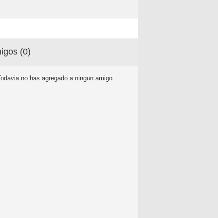
igos (
0
)
Todavia no has agregado a ningun amigo