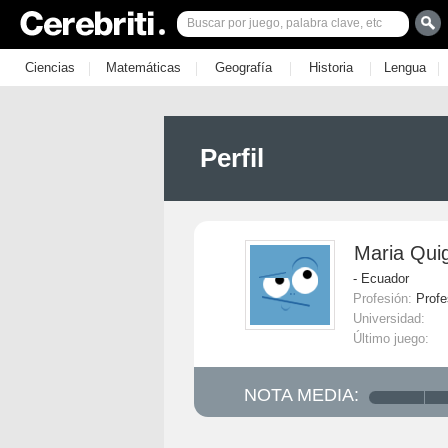
|
|
|
|
|
Ciencias
Matemáticas
Geografía
Historia
Lengua
Perfil
Maria Qui
- Ecuador
Profesión:
Profe
Universidad:
Último juego:
NOTA MEDIA: