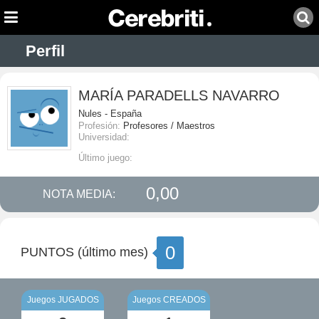
Perfil
MARÍA PARADELLS NAVARRO
Nules - España
Profesión:
Profesores / Maestros
Universidad:
Último juego:
0,00
NOTA MEDIA:
0
PUNTOS (último mes)
Juegos JUGADOS
Juegos CREADOS