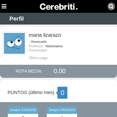
Perfil
maria lizarazo
- Venezuela
Profesión:
Veterinarios
Universidad:
Último juego:
0,00
NOTA MEDIA:
0
PUNTOS (último mes)
Juegos JUGADOS
Juegos CREADOS