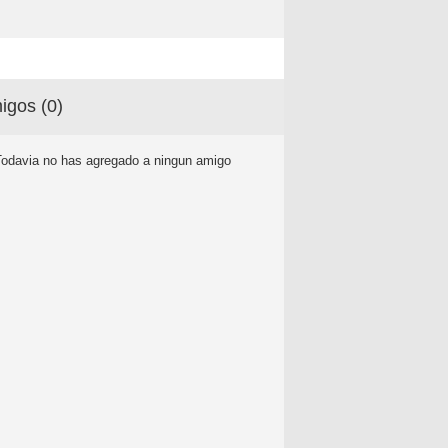
igos (
0
)
Todavia no has agregado a ningun amigo