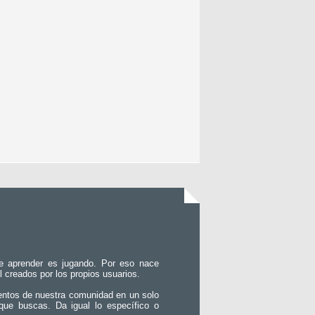
e aprender es jugando. Por eso nace
l creados por los propios usuarios.
entos de nuestra comunidad en un solo
que buscas. Da igual lo específico o