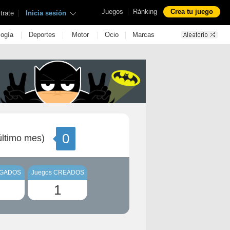
|
Juegos
Ránking
Crea tu juego
|
trate
Inicia sesión
|
|
|
|
logía
Deportes
Motor
Ocio
Marcas
0
ltimo mes)
UGADOS
Juegos CREADOS
1