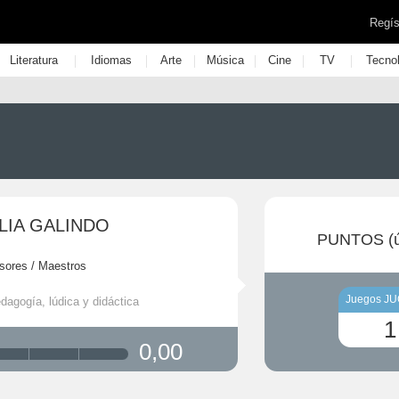
Regís
|
|
|
|
|
|
Literatura
Idiomas
Arte
Música
Cine
TV
Tecno
LIA GALINDO
PUNTOS (ú
sores / Maestros
Juegos J
dagogía, lúdica y didáctica
1
0,00