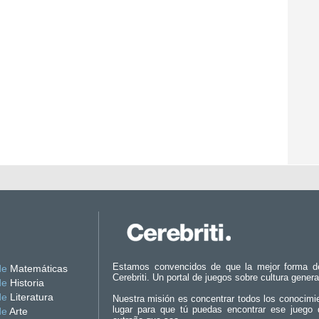
Estamos convencidos de que la mejor forma d
de
Matemáticas
Cerebriti. Un portal de juegos sobre cultura genera
de
Historia
de
Literatura
Nuestra misión es concentrar todos los conocimi
lugar para que tú puedas encontrar ese juego 
de
Arte