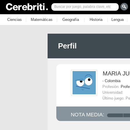
|
|
|
|
|
Ciencias
Matemáticas
Geografía
Historia
Lengua
Perfil
MARIA JU
- Colombia
Profesión:
Profe
Universidad:
Último juego: Pe
NOTA MEDIA: