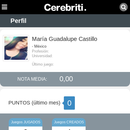
Perfil
María Guadalupe Castillo
- México
Profesión:
Universidad:
Último juego:
0,00
NOTA MEDIA:
0
PUNTOS (último mes)
Juegos JUGADOS
Juegos CREADOS