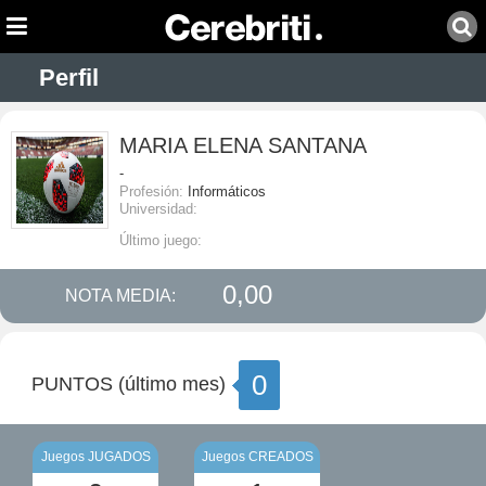
Perfil
MARIA ELENA SANTANA
-
Profesión:
Informáticos
Universidad:
Último juego:
0,00
NOTA MEDIA:
0
PUNTOS (último mes)
Juegos JUGADOS
Juegos CREADOS