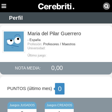
Perfil
Maria del Pilar Guerrero
- España
Profesión:
Profesores / Maestros
Universidad:
Último juego:
0,00
NOTA MEDIA:
0
PUNTOS (último mes)
Juegos JUGADOS
Juegos CREADOS