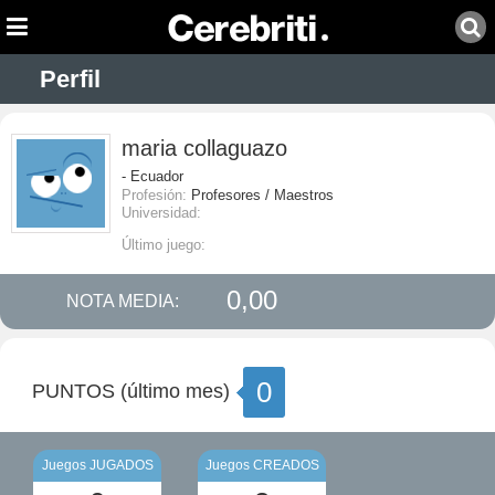
Perfil
maria collaguazo
- Ecuador
Profesión:
Profesores / Maestros
Universidad:
Último juego:
0,00
NOTA MEDIA:
0
PUNTOS (último mes)
Juegos JUGADOS
Juegos CREADOS