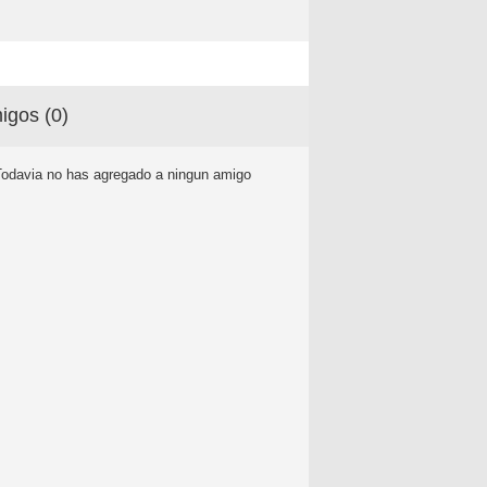
igos (
0
)
Todavia no has agregado a ningun amigo