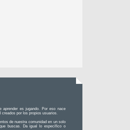
e aprender es jugando. Por eso nace
l creados por los propios usuarios.
entos de nuestra comunidad en un solo
que buscas. Da igual lo específico o