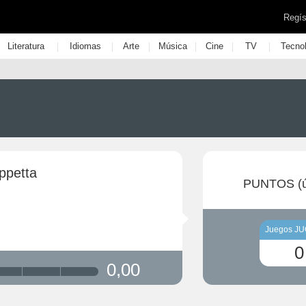
Regís
|
|
|
|
|
|
Literatura
Idiomas
Arte
Música
Cine
TV
Tecno
ppetta
PUNTOS (ú
Juegos J
0
0,00