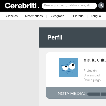
|
|
|
|
|
Ciencias
Matemáticas
Geografía
Historia
Lengua
Perfil
maria chia
-
Profesión:
Universidad:
Último juego:
NOTA MEDIA: