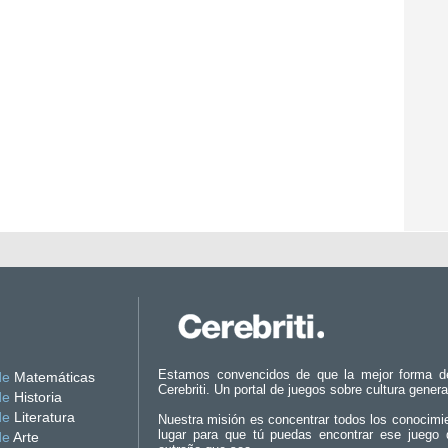
Estamos convencidos de que la mejor forma d
de
Matemáticas
Cerebriti. Un portal de juegos sobre cultura genera
de
Historia
de
Literatura
Nuestra misión es concentrar todos los conocimi
lugar para que tú puedas encontrar ese juego 
de
Arte