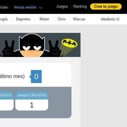
|
Juegos
Ránking
Crea tu juego
|
trate
Inicia sesión
|
|
|
|
logía
Deportes
Motor
Ocio
Marcas
0
ltimo mes)
UGADOS
Juegos CREADOS
1