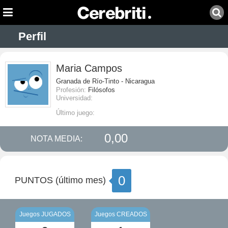
Perfil
Maria Campos
Granada de Río-Tinto - Nicaragua
Profesión:
Filósofos
Universidad:
Último juego:
0,00
NOTA MEDIA:
0
PUNTOS (último mes)
Juegos JUGADOS
Juegos CREADOS