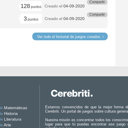
Compartir
128
Creado el
04-09-2020
puntos
Compartir
3
Creado el
04-09-2020
puntos
Ver todo el historial de juegos creados
Estamos convencidos de que la mejor forma d
de
Matemáticas
Cerebriti. Un portal de juegos sobre cultura genera
de
Historia
de
Literatura
Nuestra misión es concentrar todos los conocimi
lugar para que tú puedas encontrar ese juego 
de
Arte