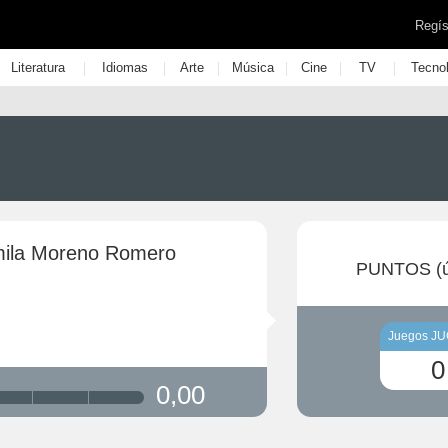
Regís
|
|
|
|
|
|
Literatura
Idiomas
Arte
Música
Cine
TV
Tecno
ila Moreno Romero
PUNTOS (ú
Juegos J
0
0,00