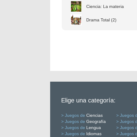
Ciencia: La materia
Drama Total (2)
Elige una categoría:
> Juegos de
Ciencias
> Juegos 
> Juegos de
Geografía
> Juegos 
> Juegos de
Lengua
> Juegos 
> Juegos de
Idiomas
> Juegos 