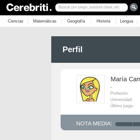
|
|
|
|
|
Ciencias
Matemáticas
Geografía
Historia
Lengua
Perfil
María Cam
-
Profesión:
Universidad:
Último juego:
NOTA MEDIA: