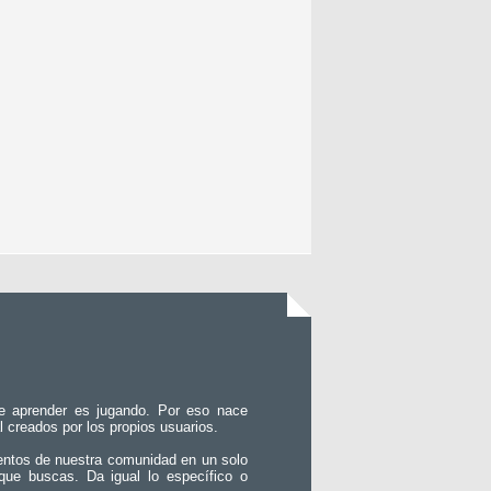
e aprender es jugando. Por eso nace
l creados por los propios usuarios.
entos de nuestra comunidad en un solo
que buscas. Da igual lo específico o