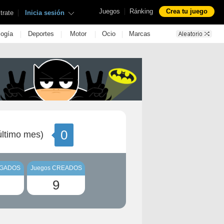
|
Juegos
Ránking
Crea tu juego
|
trate
Inicia sesión
|
|
|
|
logía
Deportes
Motor
Ocio
Marcas
0
ltimo mes)
UGADOS
Juegos CREADOS
9