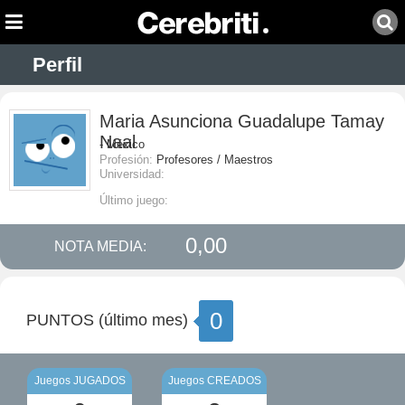
Perfil
Maria Asunciona Guadalupe Tamay
Naal
- México
Profesión:
Profesores / Maestros
Universidad:
Último juego:
0,00
NOTA MEDIA:
0
PUNTOS (último mes)
Juegos JUGADOS
Juegos CREADOS