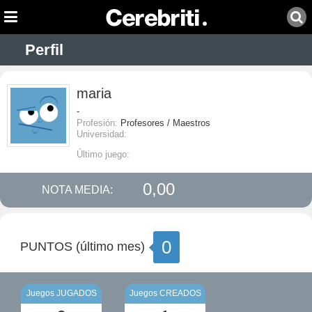
Perfil
maria
-
Profesión:
Profesores / Maestros
Universidad:
Último juego:
0,00
NOTA MEDIA:
0
PUNTOS (último mes)
Juegos JUGADOS
Juegos CREADOS