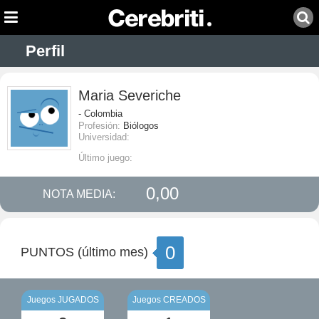
Perfil
Maria Severiche
- Colombia
Profesión:
Biólogos
Universidad:
Último juego:
0,00
NOTA MEDIA:
0
PUNTOS (último mes)
Juegos JUGADOS
Juegos CREADOS