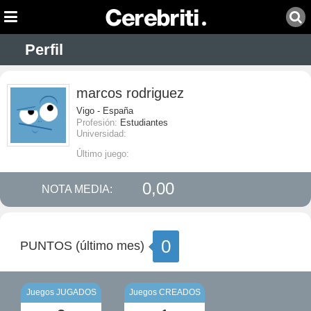
Perfil
marcos rodriguez
Vigo - España
Profesión:
Estudiantes
Universidad:
Último juego:
0,00
NOTA MEDIA:
0
PUNTOS (último mes)
Juegos JUGADOS
Juegos CREADOS