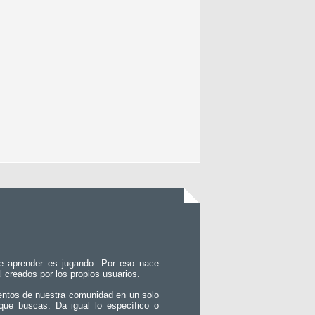
e aprender es jugando. Por eso nace
l creados por los propios usuarios.
entos de nuestra comunidad en un solo
que buscas. Da igual lo específico o