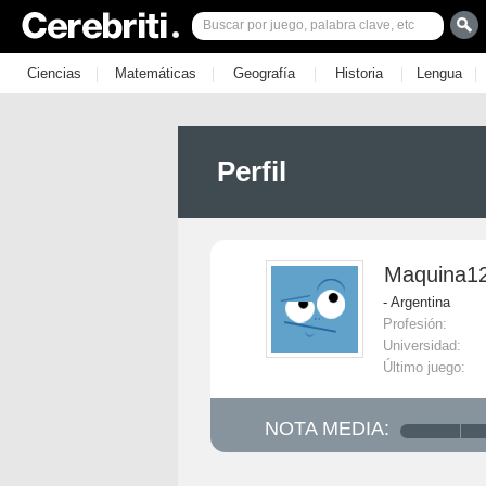
|
|
|
|
|
Ciencias
Matemáticas
Geografía
Historia
Lengua
Perfil
Maquina1
- Argentina
Profesión:
Universidad:
Último juego:
NOTA MEDIA: