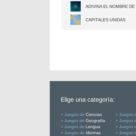
ADIVINA EL NOMBRE DE 
CAPITALES UNIDAS
Elige una categoría:
> Juegos de
Ciencias
> Juegos 
> Juegos de
Geografía
> Juegos 
> Juegos de
Lengua
> Juegos 
> Juegos de
Idiomas
> Juegos 