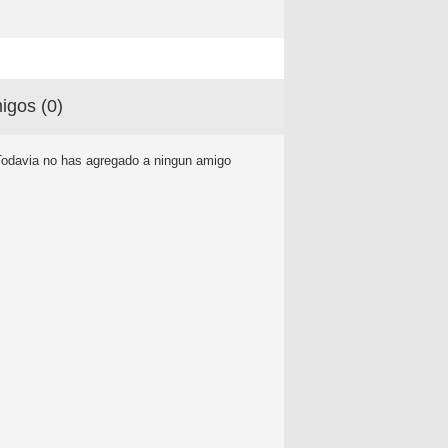
igos (
0
)
Todavia no has agregado a ningun amigo