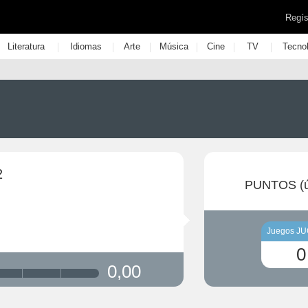
Regís
|
|
|
|
|
|
Literatura
Idiomas
Arte
Música
Cine
TV
Tecno
2
PUNTOS (ú
Juegos J
0
0,00