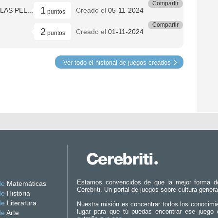
Compartir
1
LAS PEL...
Creado el
05-11-2024
puntos
Compartir
2
Creado el
01-11-2024
puntos
Ver todo el historial de juegos creados
Estamos convencidos de que la mejor forma d
de
Matemáticas
Cerebriti. Un portal de juegos sobre cultura genera
de
Historia
de
Literatura
Nuestra misión es concentrar todos los conocimi
lugar para que tú puedas encontrar ese juego 
de
Arte