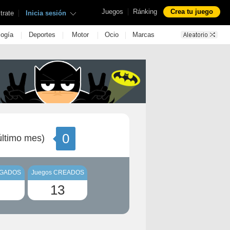
|
Juegos
Ránking
Crea tu juego
|
trate
Inicia sesión
|
|
|
|
logía
Deportes
Motor
Ocio
Marcas
0
ltimo mes)
UGADOS
Juegos CREADOS
13