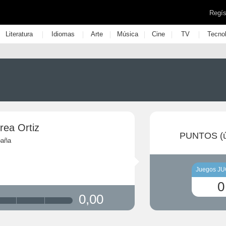
Regís
|
|
|
|
|
|
Literatura
Idiomas
Arte
Música
Cine
TV
Tecno
rea Ortiz
PUNTOS (ú
paña
Juegos J
0
0,00