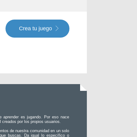
Crea tu juego
e aprender es jugando. Por eso nace
l creados por los propios usuarios.
entos de nuestra comunidad en un solo
que buscas. Da igual lo específico o