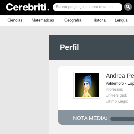
|
|
|
|
|
Ciencias
Matemáticas
Geografía
Historia
Lengua
Perfil
Andrea Pe
Valdemoro - Es
Profesión:
Universidad:
Último juego:
NOTA MEDIA: