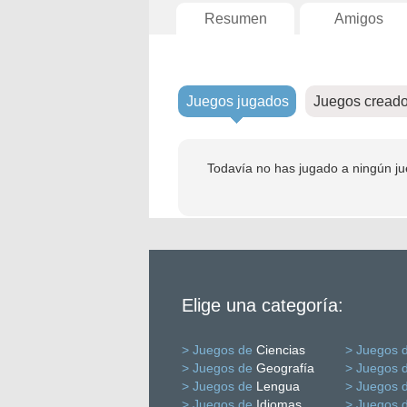
Resumen
Amigos
Juegos jugados
Juegos cread
Todavía no has jugado a ningún ju
Elige una categoría:
> Juegos de
Ciencias
> Juegos 
> Juegos de
Geografía
> Juegos 
> Juegos de
Lengua
> Juegos 
> Juegos de
Idiomas
> Juegos 