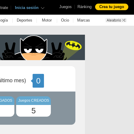
|
Juegos
Ránking
Crea tu juego
|
trate
Inicia sesión
|
|
|
|
logía
Deportes
Motor
Ocio
Marcas
0
ltimo mes)
UGADOS
Juegos CREADOS
5