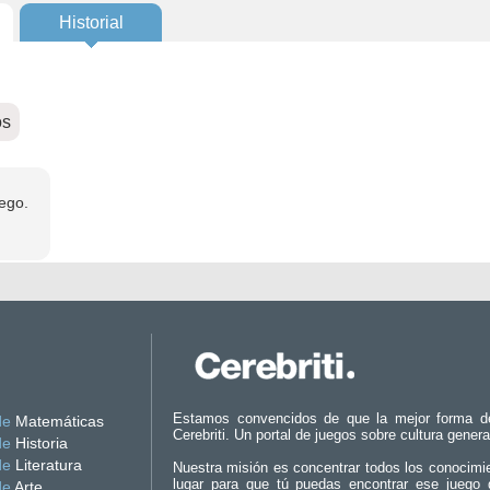
Historial
os
ego.
Estamos convencidos de que la mejor forma d
de
Matemáticas
Cerebriti. Un portal de juegos sobre cultura genera
de
Historia
de
Literatura
Nuestra misión es concentrar todos los conocimi
lugar para que tú puedas encontrar ese juego 
de
Arte