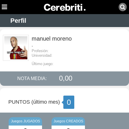
Perfil
manuel moreno
-
Profesión:
Universidad:
Último juego:
0,00
NOTA MEDIA:
0
PUNTOS (último mes)
Juegos JUGADOS
Juegos CREADOS