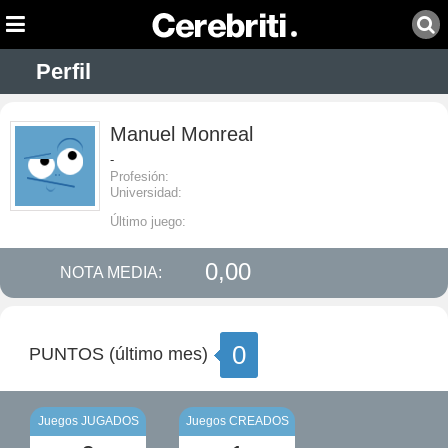
Perfil
Manuel Monreal
-
Profesión:
Universidad:
Último juego:
0,00
NOTA MEDIA:
0
PUNTOS (último mes)
Juegos JUGADOS
Juegos CREADOS