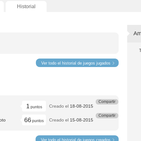
Historial
Am
Ver todo el historial de juegos jugados
Compartir
1
Creado el
18-08-2015
puntos
Compartir
66
oto
Creado el
15-08-2015
puntos
Ver todo el historial de juegos creados