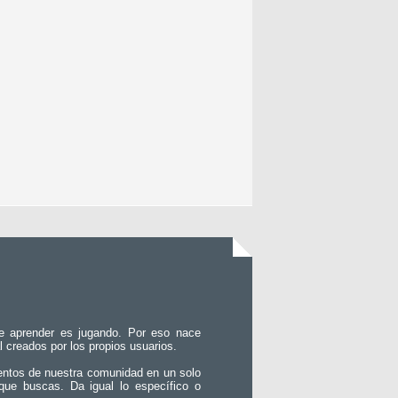
e aprender es jugando. Por eso nace
l creados por los propios usuarios.
entos de nuestra comunidad en un solo
que buscas. Da igual lo específico o