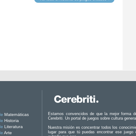
Estamos convencidos de que la mejor forma d
de
Matemáticas
Cerebriti. Un portal de juegos sobre cultura genera
de
Historia
de
Literatura
Nuestra misión es concentrar todos los conocimi
lugar para que tú puedas encontrar ese juego 
de
Arte