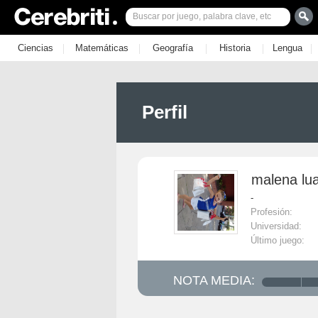
|
|
|
|
|
Ciencias
Matemáticas
Geografía
Historia
Lengua
Perfil
malena lu
-
Profesión:
Universidad:
Último juego:
NOTA MEDIA: