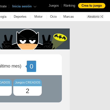
|
Juegos
Ránking
Crea tu juego
|
trate
Inicia sesión
|
|
|
|
logía
Deportes
Motor
Ocio
Marcas
0
ltimo mes)
UGADOS
Juegos CREADOS
2