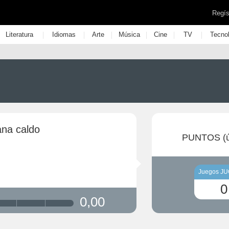
Regís
|
|
|
|
|
|
Literatura
Idiomas
Arte
Música
Cine
TV
Tecno
ana caldo
PUNTOS (ú
Juegos J
0
0,00