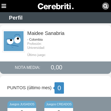
Perfil
Maidee Sanabria
- Colombia
Profesión:
Universidad:
Último juego:
0,00
NOTA MEDIA:
0
PUNTOS (último mes)
Juegos JUGADOS
Juegos CREADOS