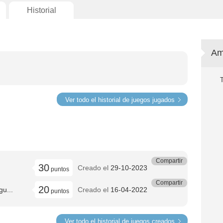
Historial
Am
Ver todo el historial de juegos jugados
Compartir
30
Creado el
29-10-2023
puntos
Compartir
20
gu...
Creado el
16-04-2022
puntos
Ver todo el historial de juegos creados