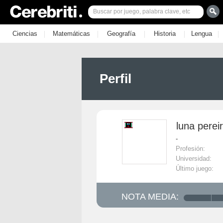
|
|
|
|
|
Ciencias
Matemáticas
Geografía
Historia
Lengua
Perfil
luna perei
-
Profesión:
Universidad:
Último juego:
NOTA MEDIA: