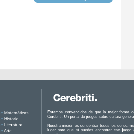
Estamos convencidos de que la mejor forma d
de
Matemáticas
Cerebriti. Un portal de juegos sobre cultura genera
de
Historia
de
Literatura
Nuestra misión es concentrar todos los conocimi
lugar para que tú puedas encontrar ese juego 
de
Arte