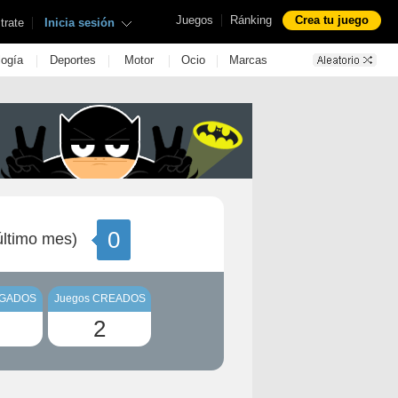
|
Juegos
Ránking
Crea tu juego
|
trate
Inicia sesión
|
|
|
|
logía
Deportes
Motor
Ocio
Marcas
0
ltimo mes)
UGADOS
Juegos CREADOS
2