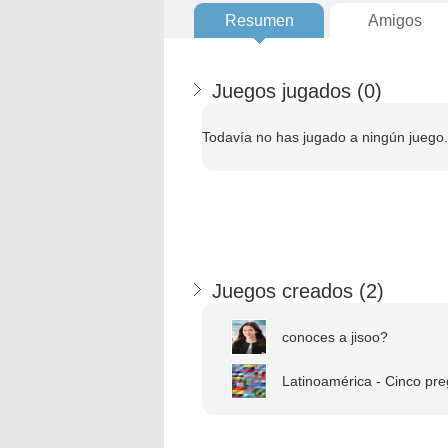
Resumen
Amigos
Juegos jugados (
0
)
Todavía no has jugado a ningún juego.
Juegos creados (
2
)
conoces a jisoo?
Latinoamérica - Cinco pre