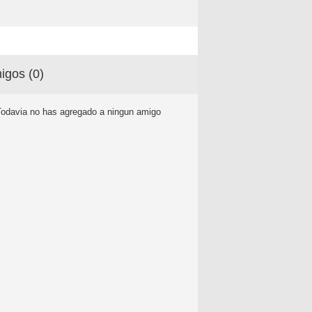
igos (
0
)
Todavia no has agregado a ningun amigo