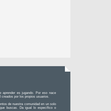
e aprender es jugando. Por eso nace
l creados por los propios usuarios.
entos de nuestra comunidad en un solo
que buscas. Da igual lo específico o