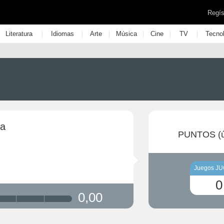
Regís
|
|
|
|
|
|
Literatura
Idiomas
Arte
Música
Cine
TV
Tecno
ra
PUNTOS (ú
Juegos J
0
0,00