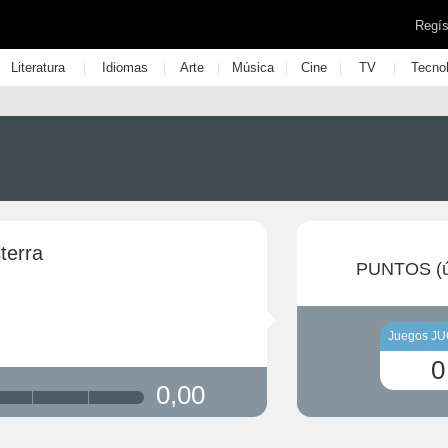
Regís
|
|
|
|
|
|
Literatura
Idiomas
Arte
Música
Cine
TV
Tecno
sterra
PUNTOS (ú
Juegos J
0
0,00