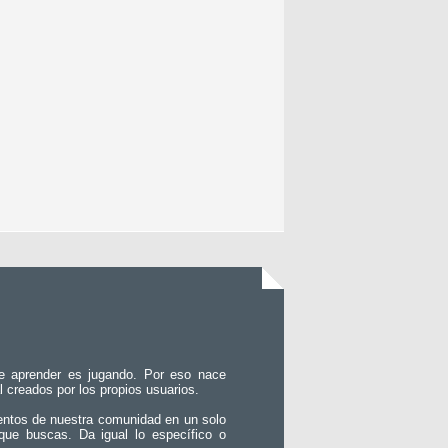
e aprender es jugando. Por eso nace
l creados por los propios usuarios.
entos de nuestra comunidad en un solo
que buscas. Da igual lo específico o