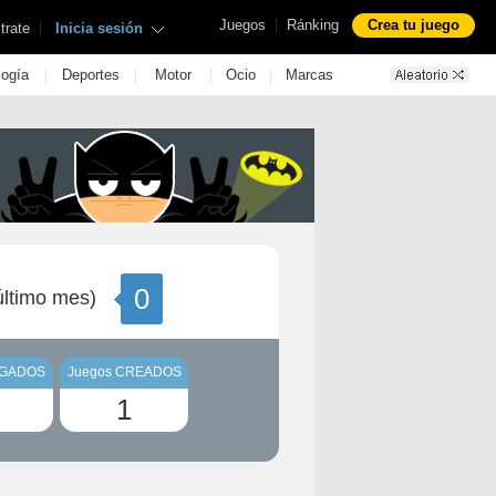
|
Juegos
Ránking
Crea tu juego
|
trate
Inicia sesión
|
|
|
|
logía
Deportes
Motor
Ocio
Marcas
0
ltimo mes)
UGADOS
Juegos CREADOS
1