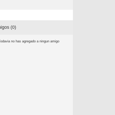
igos (
0
)
Todavia no has agregado a ningun amigo