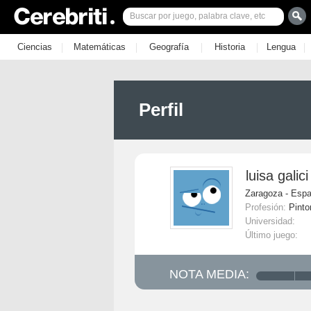
|
|
|
|
|
Ciencias
Matemáticas
Geografía
Historia
Lengua
Perfil
luisa galici
Zaragoza - Esp
Profesión:
Pinto
Universidad:
Último juego:
NOTA MEDIA: