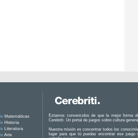
Estamos convencidos de que la mejor forma d
de
Matemáticas
Cerebriti. Un portal de juegos sobre cultura genera
de
Historia
de
Literatura
Nuestra misión es concentrar todos los conocimi
lugar para que tú puedas encontrar ese juego 
de
Arte