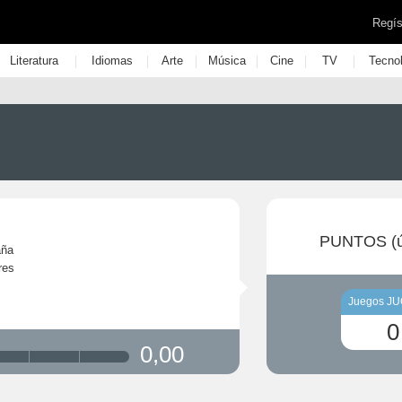
Regís
|
|
|
|
|
|
Literatura
Idiomas
Arte
Música
Cine
TV
Tecno
PUNTOS (ú
aña
res
Juegos J
0
0,00