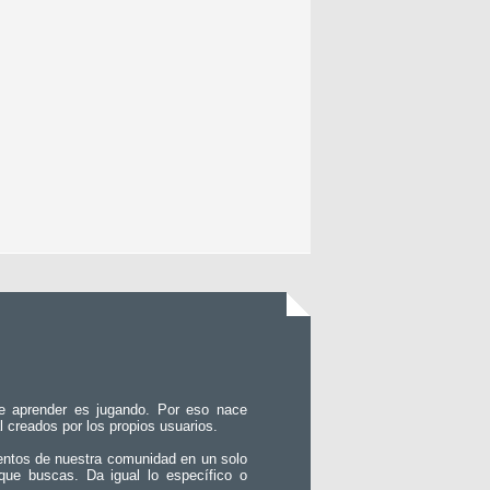
e aprender es jugando. Por eso nace
l creados por los propios usuarios.
entos de nuestra comunidad en un solo
que buscas. Da igual lo específico o