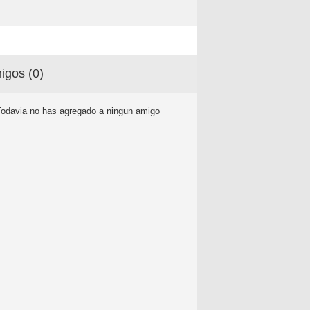
igos (
0
)
Todavia no has agregado a ningun amigo