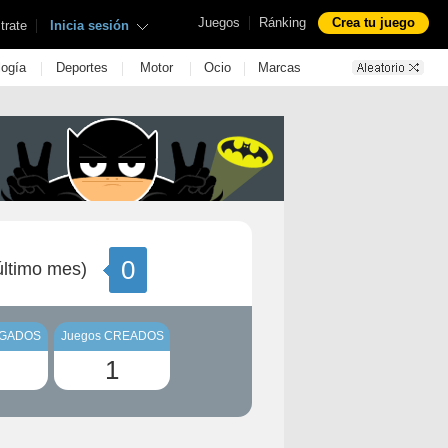
|
Juegos
Ránking
Crea tu juego
|
trate
Inicia sesión
|
|
|
|
logía
Deportes
Motor
Ocio
Marcas
0
ltimo mes)
UGADOS
Juegos CREADOS
1