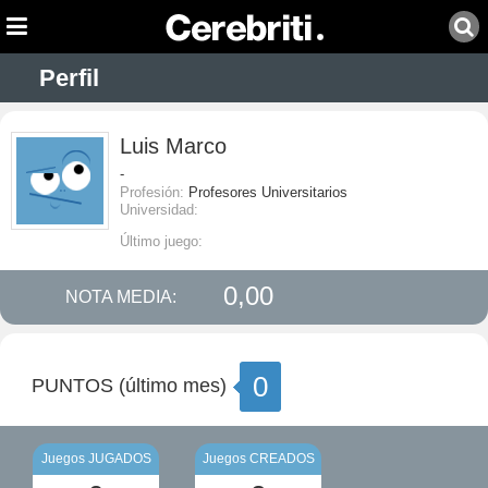
Perfil
Luis Marco
-
Profesión:
Profesores Universitarios
Universidad:
Último juego:
0,00
NOTA MEDIA:
0
PUNTOS (último mes)
Juegos JUGADOS
Juegos CREADOS