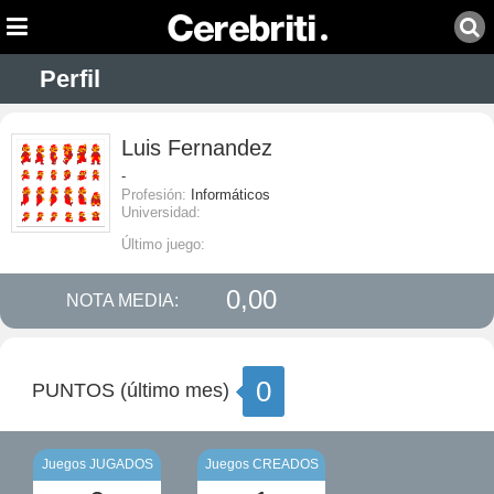
Perfil
Luis Fernandez
-
Profesión:
Informáticos
Universidad:
Último juego:
0,00
NOTA MEDIA:
0
PUNTOS (último mes)
Juegos JUGADOS
Juegos CREADOS