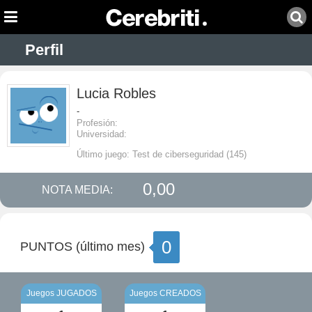
Perfil
Lucia Robles
-
Profesión:
Universidad:
Último juego: Test de ciberseguridad (145)
0,00
NOTA MEDIA:
0
PUNTOS (último mes)
Juegos JUGADOS
Juegos CREADOS