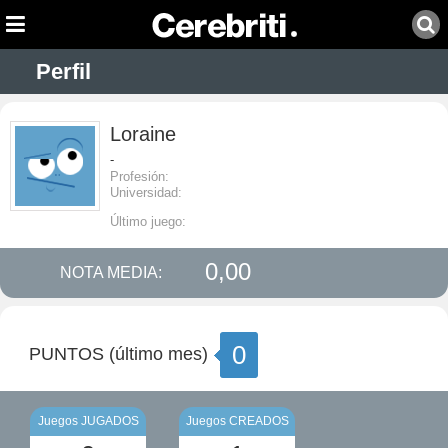
Perfil
Loraine
-
Profesión:
Universidad:
Último juego:
0,00
NOTA MEDIA:
0
PUNTOS (último mes)
Juegos JUGADOS
Juegos CREADOS