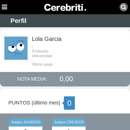
Perfil
Lola Garcia
-
Profesión:
Universidad:
Último juego:
0,00
NOTA MEDIA:
0
PUNTOS (último mes)
Juegos JUGADOS
Juegos CREADOS