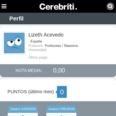
Perfil
Lizeth Acevedo
- España
Profesión:
Profesores / Maestros
Universidad:
Último juego:
0,00
NOTA MEDIA:
0
PUNTOS (último mes)
Juegos JUGADOS
Juegos CREADOS