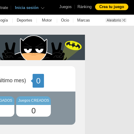
|
Juegos
Ránking
Crea tu juego
|
trate
Inicia sesión
|
|
|
|
logía
Deportes
Motor
Ocio
Marcas
0
ltimo mes)
UGADOS
Juegos CREADOS
0