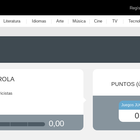
Regís
|
|
|
|
|
|
Literatura
Idiomas
Arte
Música
Cine
TV
Tecno
RROLA
PUNTOS (ú
ricistas
Juegos J
0
0,00