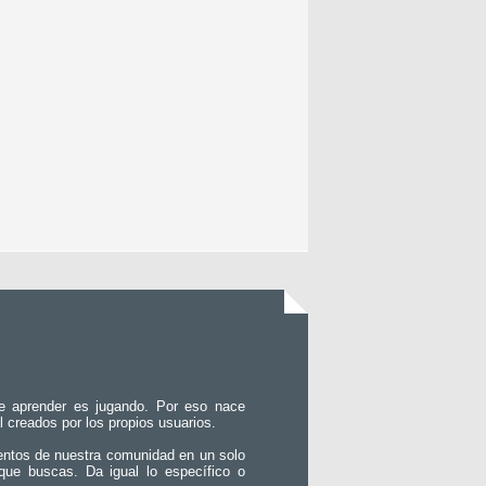
e aprender es jugando. Por eso nace
l creados por los propios usuarios.
entos de nuestra comunidad en un solo
que buscas. Da igual lo específico o