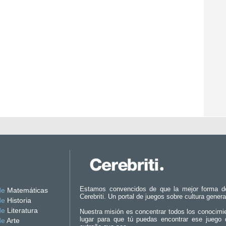
Estamos convencidos de que la mejor forma d
de
Matemáticas
Cerebriti. Un portal de juegos sobre cultura genera
de
Historia
de
Literatura
Nuestra misión es concentrar todos los conocimi
lugar para que tú puedas encontrar ese juego 
de
Arte