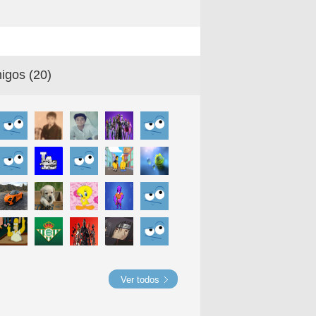
igos (
20
)
Ver todos