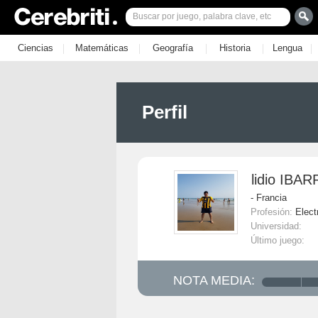
|
|
|
|
|
Ciencias
Matemáticas
Geografía
Historia
Lengua
Perfil
lidio IBA
- Francia
Profesión:
Elect
Universidad:
Último juego:
NOTA MEDIA: