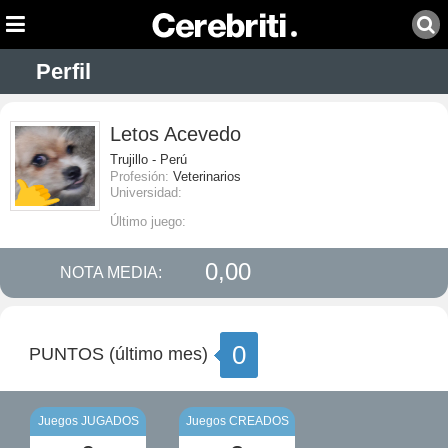
Perfil
Letos Acevedo
Trujillo - Perú
Profesión:
Veterinarios
Universidad:
Último juego:
0,00
NOTA MEDIA:
0
PUNTOS (último mes)
Juegos JUGADOS
Juegos CREADOS