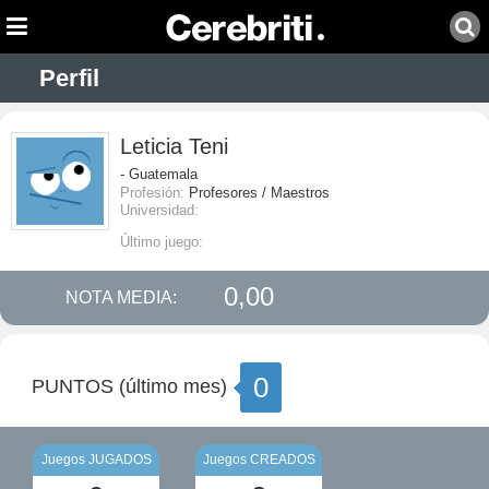
Perfil
Leticia Teni
- Guatemala
Profesión:
Profesores / Maestros
Universidad:
Último juego:
0,00
NOTA MEDIA:
0
PUNTOS (último mes)
Juegos JUGADOS
Juegos CREADOS