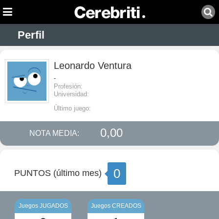
Perfil
Leonardo Ventura
-
Profesión:
Universidad:
Último juego:
0,00
NOTA MEDIA:
0
PUNTOS (último mes)
Juegos JUGADOS
Juegos CREADOS