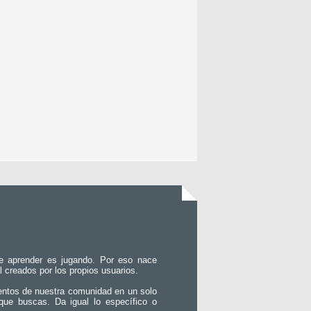
e aprender es jugando. Por eso nace
l creados por los propios usuarios.
entos de nuestra comunidad en un solo
que buscas. Da igual lo específico o