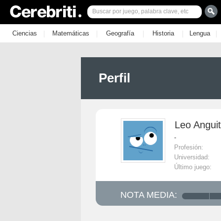
|
|
|
|
|
Ciencias
Matemáticas
Geografía
Historia
Lengua
Perfil
Leo Angui
-
Profesión:
Universidad:
Último juego:
NOTA MEDIA: