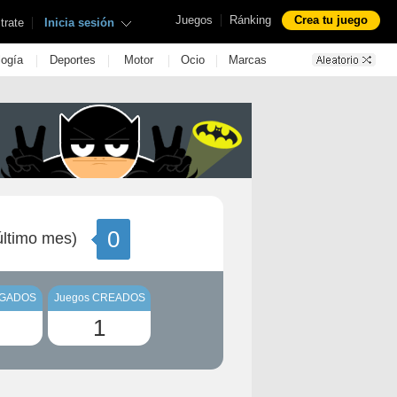
|
Juegos
Ránking
Crea tu juego
|
trate
Inicia sesión
|
|
|
|
logía
Deportes
Motor
Ocio
Marcas
0
ltimo mes)
UGADOS
Juegos CREADOS
1