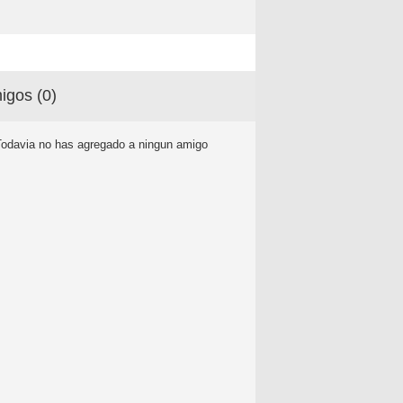
igos (
0
)
Todavia no has agregado a ningun amigo