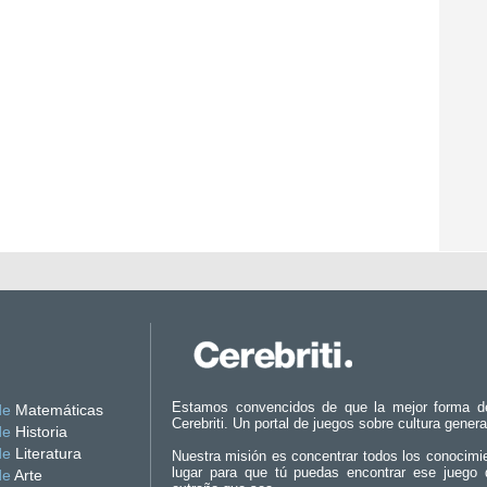
Estamos convencidos de que la mejor forma d
de
Matemáticas
Cerebriti. Un portal de juegos sobre cultura genera
de
Historia
de
Literatura
Nuestra misión es concentrar todos los conocimi
lugar para que tú puedas encontrar ese juego 
de
Arte