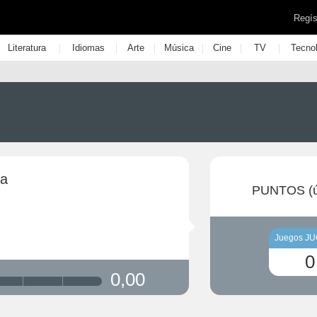
Regís
|
|
|
|
|
|
Literatura
Idiomas
Arte
Música
Cine
TV
Tecno
ta
PUNTOS (ú
Juegos J
0
0,00