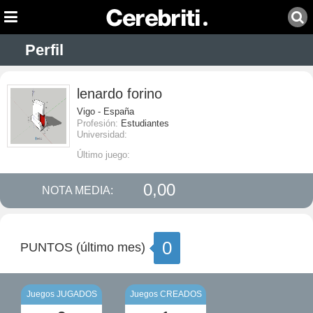
Perfil
lenardo forino
Vigo - España
Profesión:
Estudiantes
Universidad:
Último juego:
0,00
NOTA MEDIA:
0
PUNTOS (último mes)
Juegos JUGADOS
Juegos CREADOS