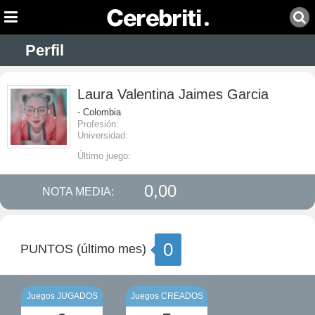
Perfil
Laura Valentina Jaimes Garcia
- Colombia
Profesión:
Universidad:
Último juego:
0,00
NOTA MEDIA:
0
PUNTOS (último mes)
Juegos JUGADOS
Juegos CREADOS