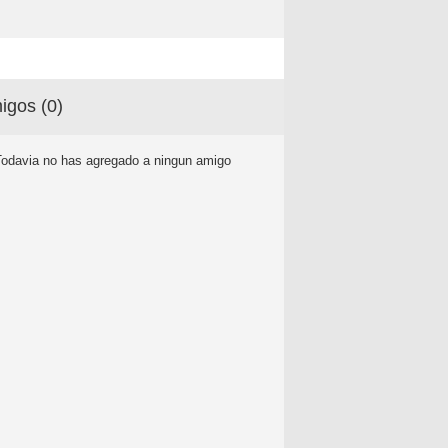
igos (
0
)
Todavia no has agregado a ningun amigo