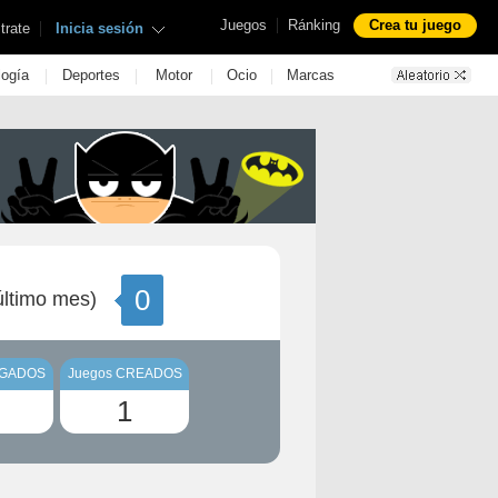
|
Juegos
Ránking
Crea tu juego
|
trate
Inicia sesión
|
|
|
|
logía
Deportes
Motor
Ocio
Marcas
0
ltimo mes)
UGADOS
Juegos CREADOS
1