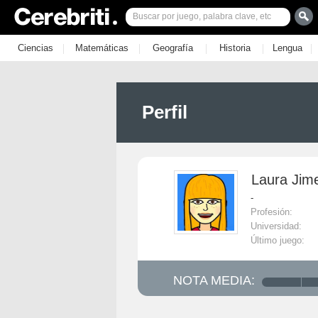
|
|
|
|
|
Ciencias
Matemáticas
Geografía
Historia
Lengua
Perfil
Laura Jim
-
Profesión:
Universidad:
Último juego:
NOTA MEDIA: