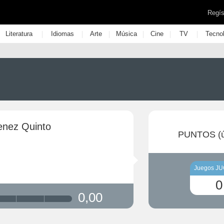
Regís
|
|
|
|
|
|
Literatura
Idiomas
Arte
Música
Cine
TV
Tecno
enez Quinto
PUNTOS (ú
Juegos J
0
0,00