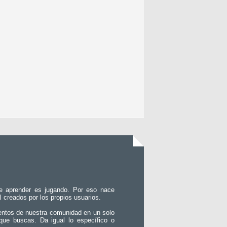
e aprender es jugando. Por eso nace
l creados por los propios usuarios.
entos de nuestra comunidad en un solo
que buscas. Da igual lo específico o