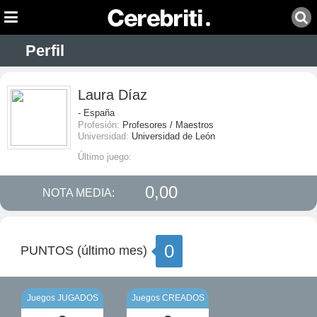
Perfil
Laura Díaz
- España
Profesión:
Profesores / Maestros
Universidad:
Universidad de León
Último juego:
0,00
NOTA MEDIA:
0
PUNTOS (último mes)
Juegos JUGADOS
Juegos CREADOS