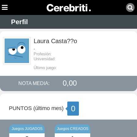
Perfil
Laura Casta??o
-
Profesión:
Universidad:
Último juego:
0,00
NOTA MEDIA:
0
PUNTOS (último mes)
Juegos JUGADOS
Juegos CREADOS