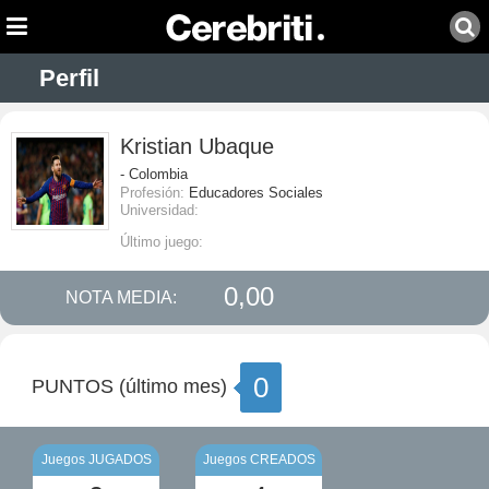
Perfil
Kristian Ubaque
- Colombia
Profesión:
Educadores Sociales
Universidad:
Último juego:
0,00
NOTA MEDIA:
0
PUNTOS (último mes)
Juegos JUGADOS
Juegos CREADOS